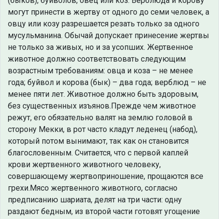
(быков), буйволов, овец или коз. Верблюда и корову
могут принести в жертву от одного до семи человек, а
овцу или козу разрешается резать только за одного
мусульманина. Обычай допускает принесение жертвы
не только за живых, но и за усопших. Жертвенное
животное должно соответствовать следующим
возрастным требованиям: овца и коза – не менее
года; буйвол и корова (бык) – два года; верблюд – не
менее пяти лет. Животное должно быть здоровым,
без существенных изъянов.Прежде чем животное
режут, его обязательно валят на землю головой в
сторону Мекки, в рот часто кладут леденец (набод),
который потом вынимают, так как он становится
благословенным. Считается, что с первой каплей
крови жертвенного животного человеку,
совершающему жертвоприношение, прощаются все
грехи.Мясо жертвенного животного, согласно
предписанию шариата, делят на три части: одну
раздают бедным, из второй части готовят угощение