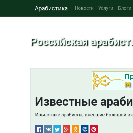
Арабистика
Новости
Услуги
Блоги
Российская арабист
Известные араб
Известные арабисты, внесшие большой вкл