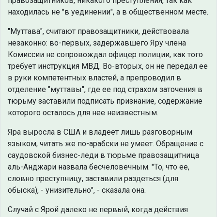
правозащитников, никакого преступления, так как
находилась не "в уединении", а в общественном месте.
"Муттава", считают правозащитники, действовала
незаконно: во-первых, задержавшего Яру члена
Комиссии не сопровождал офицер полиции, как того
требует инструкция МВД. Во-вторых, он не передал ее
в руки компетентных властей, а препроводил в
отделение "муттавы", где ее под страхом заточения в
тюрьму заставили подписать признание, содержание
которого осталось для нее неизвестным.
Яра выросла в США и владеет лишь разговорным
языком, читать же по-арабски не умеет. Обращение с
саудовской бизнес-леди в тюрьме правозащитница
аль-Анджари назвала бесчеловечным. "То, что ее,
словно преступницу, заставили раздеться (для
обыска), - унизительно", - сказала она.
Случай с Ярой далеко не первый, когда действия