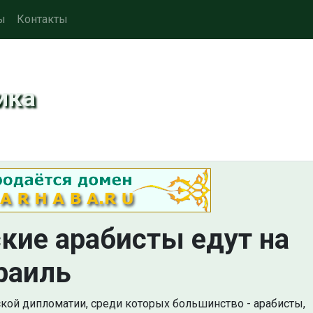
ы
Контакты
ика
кие арабисты едут на
раиль
кой дипломатии, среди которых большинство - арабисты,