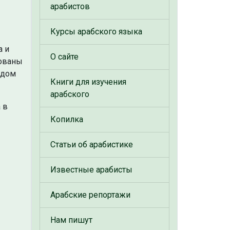
арабистов
Курсы арабского языка
а и
О сайте
рованы
едом
Книги для изучения
арабского
 в
Копилка
Статьи об арабистике
Известные арабисты
Арабские репортажи
Нам пишут