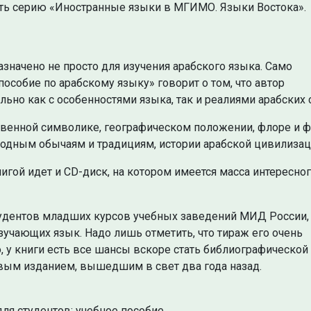
ь серию «Иностранные языки в МГИМО. Языки Востока».
азначено не просто для изучения арабского языка. Само
особие по арабскому языку» говорит о том, что автор
ьно как с особенностями языка, так и реалиями арабских с
твенной символике, географическом положении, флоре и ф
одным обычаям и традициям, истории арабской цивилизац
игой идет и CD-диск, на котором имеется масса интересно
тудентов младших курсов учебных заведений МИД России,
учающих язык. Надо лишь отметить, что тираж его очень
о, у книги есть все шансы вскоре стать библиографической
рвым изданием, вышедшим в свет два года назад.
для студентов; учебное пособие