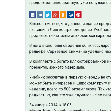
продолжает завоевавшую уже популярност
Важно отметить, что данное издание предн
название «Лингвострановедение. Учебное п
предлагает читателям знакомиться параллел
В него включены сведения об их государс
рельефе. Серьезное внимание уделено нар
В комплекте с богато иллюстрированной кн
презентационного материала.
Учебник рассчитан в первую очередь на с
может быть интересен и широкому кругу из
невелик, всего-то 500 экземпляров. Так чт
редкостью, как это уже случилось с ее пе
24 января 2014 в 18:05
Метки: Новый учебник арабского; учебник 