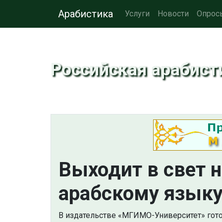
Арабистика
Услуги
Новости
Опрос
Российская арабист
Выходит в свет 
арабскому язык
В издательстве «МГИМО-Университет» гото